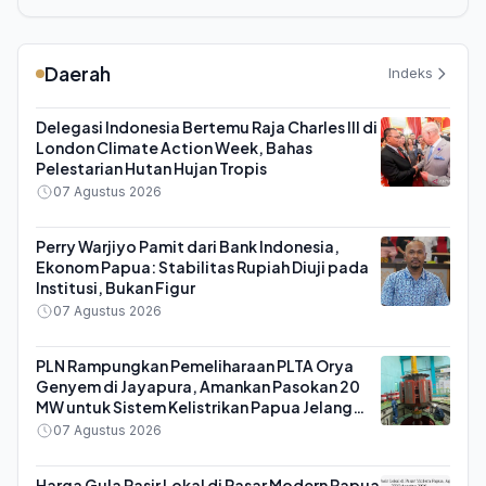
Daerah
Indeks
Delegasi Indonesia Bertemu Raja Charles III di
London Climate Action Week, Bahas
Pelestarian Hutan Hujan Tropis
07 Agustus 2026
Perry Warjiyo Pamit dari Bank Indonesia,
Ekonom Papua: Stabilitas Rupiah Diuji pada
Institusi, Bukan Figur
07 Agustus 2026
PLN Rampungkan Pemeliharaan PLTA Orya
Genyem di Jayapura, Amankan Pasokan 20
MW untuk Sistem Kelistrikan Papua Jelang
HUT ke-81 RI
07 Agustus 2026
Harga Gula Pasir Lokal di Pasar Modern Papua