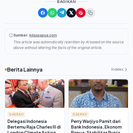
BAGIKAN
Sumber:
kilaspapua.com
This article was automatically rewritten by AI based on the source
above without altering the facts of the original article.
Berita Lainnya
Indeks
DAERAH
DAERAH
Delegasi Indonesia
Perry Warjiyo Pamit dari
Bertemu Raja Charles III di
Bank Indonesia, Ekonom
London Climate Action
Papua: Stabilitas Rupiah