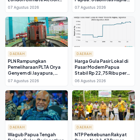
Week, Bahas Pelestarian
Diuji pada Institusi, Bukan
07 Agustus 2026
07 Agustus 2026
Hutan Hujan Tropis
Figur
DAERAH
DAERAH
PLN Rampungkan
Harga Gula Pasir Lokal di
Pemeliharaan PLTA Orya
Pasar Modern Papua
Genyem di Jayapura,
Stabil Rp 22,75 Ribu per
Amankan Pasokan 20 MW
Kg, Cabai Rawit Merah
07 Agustus 2026
06 Agustus 2026
untuk Sistem Kelistrikan
Turun 29 Persen
Papua Jelang HUT ke-81 RI
DAERAH
DAERAH
Wagub Papua Tengah
NTP Perkebunan Rakyat