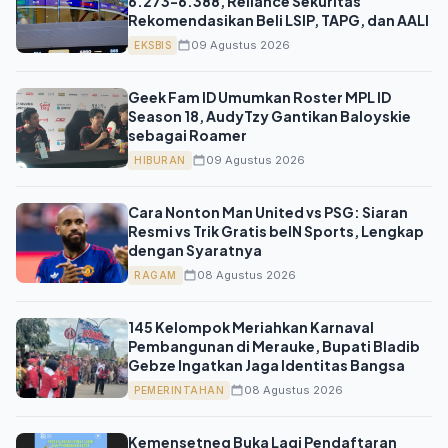
6.273-6.388, Reliance Sekuritas
Rekomendasikan Beli LSIP, TAPG, dan AALI
09 Agustus 2026
EKSBIS
Geek Fam ID Umumkan Roster MPL ID
Season 18, AudyTzy Gantikan Baloyskie
sebagai Roamer
09 Agustus 2026
HIBURAN
Cara Nonton Man United vs PSG: Siaran
Resmi vs Trik Gratis beIN Sports, Lengkap
dengan Syaratnya
08 Agustus 2026
RAGAM
145 Kelompok Meriahkan Karnaval
Pembangunan di Merauke, Bupati Bladib
Gebze Ingatkan Jaga Identitas Bangsa
08 Agustus 2026
PEMERINTAHAN
Kemensetneg Buka Lagi Pendaftaran