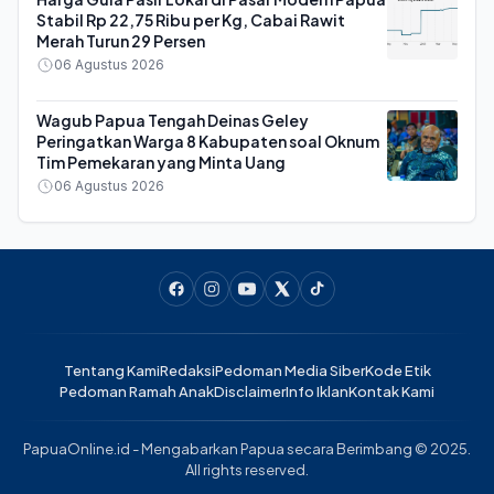
Stabil Rp 22,75 Ribu per Kg, Cabai Rawit
Merah Turun 29 Persen
06 Agustus 2026
Wagub Papua Tengah Deinas Geley
Peringatkan Warga 8 Kabupaten soal Oknum
Tim Pemekaran yang Minta Uang
06 Agustus 2026
Tentang Kami
Redaksi
Pedoman Media Siber
Kode Etik
Pedoman Ramah Anak
Disclaimer
Info Iklan
Kontak Kami
PapuaOnline.id - Mengabarkan Papua secara Berimbang © 2025.
All rights reserved.