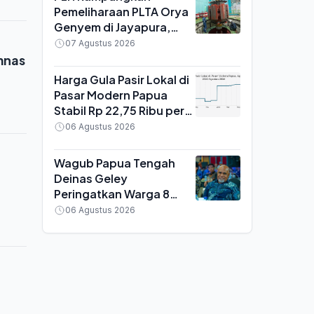
Pemeliharaan PLTA Orya
Genyem di Jayapura,
Amankan Pasokan 20
07 Agustus 2026
MW untuk Sistem
mnas
Kelistrikan Papua Jelang
Harga Gula Pasir Lokal di
HUT ke-81 RI
Pasar Modern Papua
Stabil Rp 22,75 Ribu per
Kg, Cabai Rawit Merah
06 Agustus 2026
Turun 29 Persen
Wagub Papua Tengah
Deinas Geley
Peringatkan Warga 8
Kabupaten soal Oknum
06 Agustus 2026
Tim Pemekaran yang
Minta Uang