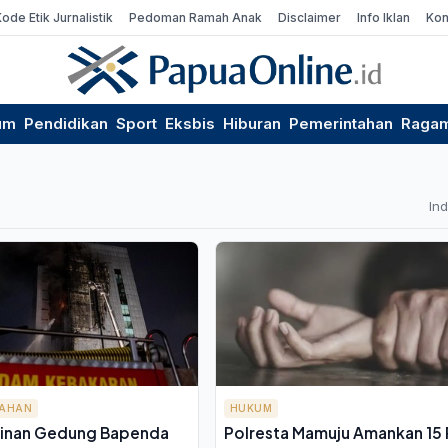
Kode Etik Jurnalistik
Pedoman Ramah Anak
Disclaimer
Info Iklan
Kon
um
Pendidikan
Sport
Eksbis
Hiburan
Pemerintahan
Raga
In
TAHAN
HUKUM
inan Gedung Bapenda
Polresta Mamuju Amankan 15 