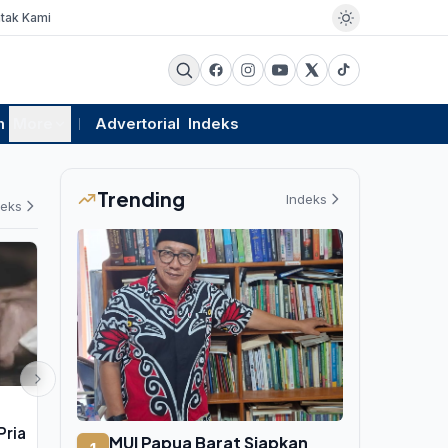
tak Kami
m
More
Advertorial
Indeks
Trending
Indeks
deks
PEMERINTAHAN
PENDIDIKAN
Pria
Kejagung Periksa Eks Jampidsus
Remaja di N
MUI Papua Barat Siapkan