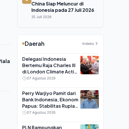
China Siap Meluncur di
Indonesia pada 27 Juli 2026
25 Juli 2026
Daerah
Indeks
Delegasi Indonesia
iala
Bertemu Raja Charles III
di London Climate Action
Week, Bahas Pelestarian
07 Agustus 2026
Hutan Hujan Tropis
Perry Warjiyo Pamit dari
Bank Indonesia, Ekonom
Papua: Stabilitas Rupiah
Diuji pada Institusi,
07 Agustus 2026
Bukan Figur
PLN Rampungkan