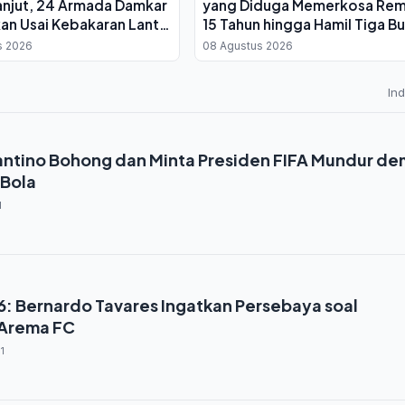
lanjut, 24 Armada Damkar
yang Diduga Memerkosa Rem
an Usai Kebakaran Lantai
15 Tahun hingga Hamil Tiga Bu
s 2026
08 Agustus 2026
In
fantino Bohong dan Minta Presiden FIFA Mundur de
 Bola
1
6: Bernardo Tavares Ingatkan Persebaya soal
Arema FC
1