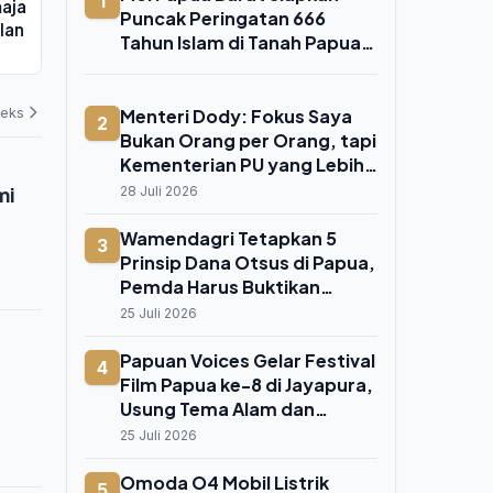
1
aja
Febrie Adriansyah di Rutan KPK
Wanita hing
Puncak Peringatan 666
lan
sebagai Tersangka TPPU
Dikeluarkan 
Tahun Islam di Tanah Papua
07 Agustus 2026
06 Agustus 202
di Fakfak 8 Agustus 2026
deks
Menteri Dody: Fokus Saya
2
Bukan Orang per Orang, tapi
Kementerian PU yang Lebih
Kokoh
mi
28 Juli 2026
Wamendagri Tetapkan 5
3
Prinsip Dana Otsus di Papua,
Pemda Harus Buktikan
Dampak Nyata ke Orang Asli
25 Juli 2026
Papua
Papuan Voices Gelar Festival
4
Film Papua ke-8 di Jayapura,
Usung Tema Alam dan
Kehidupan Manusia Papua
25 Juli 2026
Omoda O4 Mobil Listrik
5