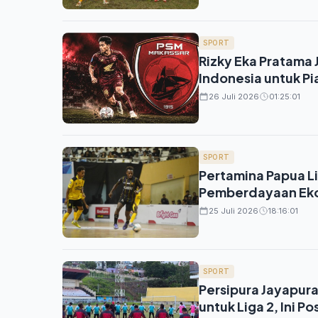
SPORT
Rizky Eka Pratama 
Indonesia untuk Pi
26 Juli 2026
01:25:01
SPORT
Pertamina Papua L
Pemberdayaan Ekon
25 Juli 2026
18:16:01
SPORT
Persipura Jayapura
untuk Liga 2, Ini Po