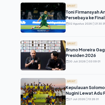
SPORT
Toni Firmansyah A
Persebaya ke Final
02 Agustus 2026
21:30:3
SPORT
Bruno Moreira Gaga
Presiden 2026
30 Juli 2026
03:09:01
SPORT
Kepulauan Solomon 
Nugini Lewat Adu P
27 Juli 2026
13:28:01