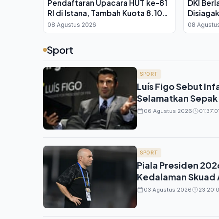
Pendaftaran Upacara HUT ke-81
DKI Ber
RI di Istana, Tambah Kuota 8.100
Disiagak
Kursi
11
08 Agustus 2026
08 Agustu
Sport
SPORT
Luís Figo Sebut In
Selamatkan Sepak
06 Agustus 2026
01:37:0
SPORT
Piala Presiden 202
Kedalaman Skuad 
03 Agustus 2026
23:20:0