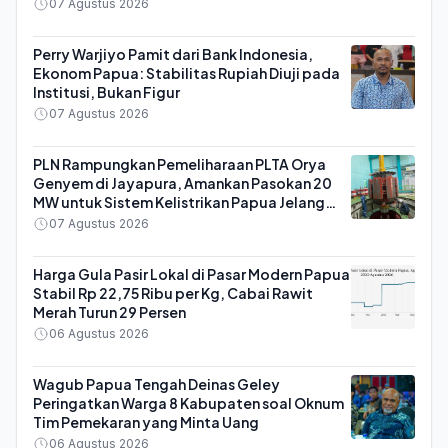
07 Agustus 2026
Perry Warjiyo Pamit dari Bank Indonesia,
Ekonom Papua: Stabilitas Rupiah Diuji pada
Institusi, Bukan Figur
07 Agustus 2026
PLN Rampungkan Pemeliharaan PLTA Orya
Genyem di Jayapura, Amankan Pasokan 20
MW untuk Sistem Kelistrikan Papua Jelang
HUT ke-81 RI
07 Agustus 2026
Harga Gula Pasir Lokal di Pasar Modern Papua
Stabil Rp 22,75 Ribu per Kg, Cabai Rawit
Merah Turun 29 Persen
06 Agustus 2026
Wagub Papua Tengah Deinas Geley
Peringatkan Warga 8 Kabupaten soal Oknum
Tim Pemekaran yang Minta Uang
06 Agustus 2026