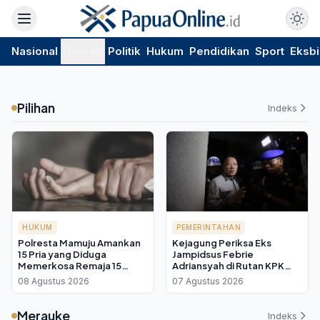
Nasional
Daerah
Politik
Hukum
Pendidikan
Sport
Eksbi
Pilihan
Indeks
HUKUM
PEMERINTAHAN
Polresta Mamuju Amankan
Kejagung Periksa Eks
15 Pria yang Diduga
Jampidsus Febrie
Memerkosa Remaja 15
Adriansyah di Rutan KPK
Tahun hingga Hamil Tiga
sebagai Tersangka TPPU
08 Agustus 2026
07 Agustus 2026
Bulan
Merauke
Indeks