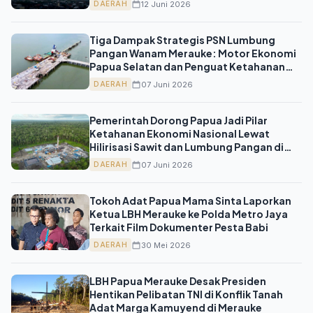
12 Juni 2026
DAERAH
Tiga Dampak Strategis PSN Lumbung
Pangan Wanam Merauke: Motor Ekonomi
Papua Selatan dan Penguat Ketahanan
Nasional
07 Juni 2026
DAERAH
Pemerintah Dorong Papua Jadi Pilar
Ketahanan Ekonomi Nasional Lewat
Hilirisasi Sawit dan Lumbung Pangan di
Merauke
07 Juni 2026
DAERAH
Tokoh Adat Papua Mama Sinta Laporkan
Ketua LBH Merauke ke Polda Metro Jaya
Terkait Film Dokumenter Pesta Babi
30 Mei 2026
DAERAH
LBH Papua Merauke Desak Presiden
Hentikan Pelibatan TNI di Konflik Tanah
Adat Marga Kamuyend di Merauke