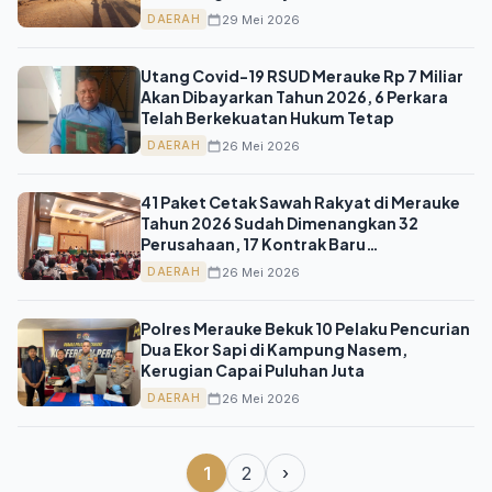
29 Mei 2026
DAERAH
Utang Covid-19 RSUD Merauke Rp 7 Miliar
Akan Dibayarkan Tahun 2026, 6 Perkara
Telah Berkekuatan Hukum Tetap
26 Mei 2026
DAERAH
41 Paket Cetak Sawah Rakyat di Merauke
Tahun 2026 Sudah Dimenangkan 32
Perusahaan, 17 Kontrak Baru
Ditandatangani
26 Mei 2026
DAERAH
Polres Merauke Bekuk 10 Pelaku Pencurian
Dua Ekor Sapi di Kampung Nasem,
Kerugian Capai Puluhan Juta
26 Mei 2026
DAERAH
1
2
›