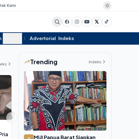
tak Kami
m
More
Advertorial
Indeks
Trending
Indeks
deks
PEMERINTAHAN
PENDIDIKAN
Pria
Kejagung Periksa Eks Jampidsus
Remaja di N
MUI Papua Barat Siapkan