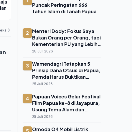
1
aja
Febrie Adriansyah di Rutan KPK
Wanita hing
Puncak Peringatan 666
lan
sebagai Tersangka TPPU
Dikeluarkan 
Tahun Islam di Tanah Papua
07 Agustus 2026
06 Agustus 202
di Fakfak 8 Agustus 2026
deks
Menteri Dody: Fokus Saya
2
Bukan Orang per Orang, tapi
Kementerian PU yang Lebih
Kokoh
kan
28 Juli 2026
Wamendagri Tetapkan 5
3
Prinsip Dana Otsus di Papua,
Pemda Harus Buktikan
Dampak Nyata ke Orang Asli
25 Juli 2026
Papua
Papuan Voices Gelar Festival
4
Film Papua ke-8 di Jayapura,
Usung Tema Alam dan
Kehidupan Manusia Papua
25 Juli 2026
Omoda O4 Mobil Listrik
5