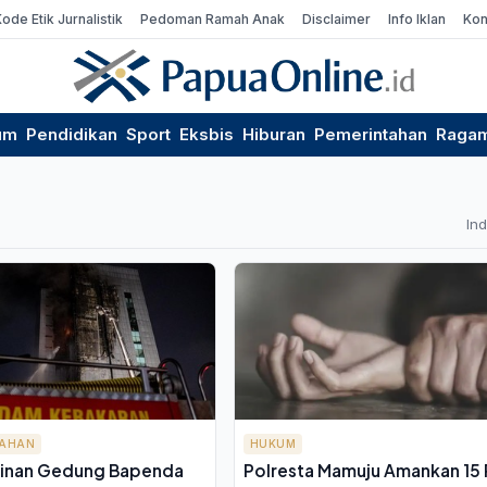
Kode Etik Jurnalistik
Pedoman Ramah Anak
Disclaimer
Info Iklan
Kon
um
Pendidikan
Sport
Eksbis
Hiburan
Pemerintahan
Raga
In
TAHAN
HUKUM
inan Gedung Bapenda
Polresta Mamuju Amankan 15 