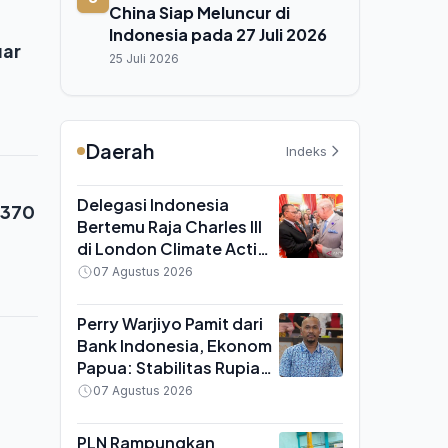
China Siap Meluncur di
Indonesia pada 27 Juli 2026
uar
25 Juli 2026
Daerah
Indeks
Delegasi Indonesia
 370
Bertemu Raja Charles III
di London Climate Action
Week, Bahas Pelestarian
07 Agustus 2026
Hutan Hujan Tropis
Perry Warjiyo Pamit dari
Bank Indonesia, Ekonom
Papua: Stabilitas Rupiah
Diuji pada Institusi,
07 Agustus 2026
Bukan Figur
PLN Rampungkan