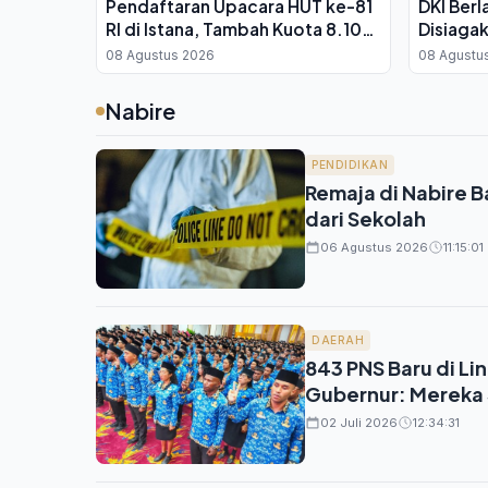
Pendaftaran Upacara HUT ke-81
DKI Ber
RI di Istana, Tambah Kuota 8.100
Disiagak
Kursi
11
08 Agustus 2026
08 Agustu
Nabire
PENDIDIKAN
Remaja di Nabire 
dari Sekolah
06 Agustus 2026
11:15:01
DAERAH
843 PNS Baru di Li
Gubernur: Mereka 
02 Juli 2026
12:34:31