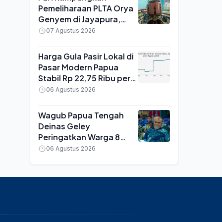
Pemeliharaan PLTA Orya
Genyem di Jayapura,
Amankan Pasokan 20
07 Agustus 2026
MW untuk Sistem
Kelistrikan Papua Jelang
Harga Gula Pasir Lokal di
HUT ke-81 RI
Pasar Modern Papua
Stabil Rp 22,75 Ribu per
Kg, Cabai Rawit Merah
06 Agustus 2026
Turun 29 Persen
Wagub Papua Tengah
Deinas Geley
Peringatkan Warga 8
Kabupaten soal Oknum
06 Agustus 2026
Tim Pemekaran yang
Minta Uang