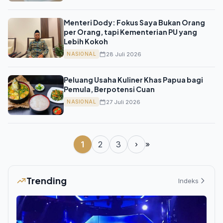
Menteri Dody: Fokus Saya Bukan Orang
per Orang, tapi Kementerian PU yang
Lebih Kokoh
28 Juli 2026
NASIONAL
Peluang Usaha Kuliner Khas Papua bagi
Pemula, Berpotensi Cuan
27 Juli 2026
NASIONAL
1
2
3
›
»
Trending
Indeks