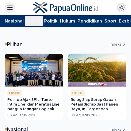
Nasional
Daerah
Politik
Hukum
Pendidikan
Sport
Eksbi
Pilihan
Indeks
EKSBIS
EKSBIS
Pelindo Ajak SPIL, Tanto
Bulog Siap Serap Gabah
Intim Line, dan Meratus Line
Petani Sidrap Saat Panen
Bangun Jaringan Logistik
Raya, Ini Target dan
Terintegrasi demi Tekan
Jadwalnya
06 Agustus 2026
03 Agustus 2026
Biaya Nasional
Nasional
Indeks