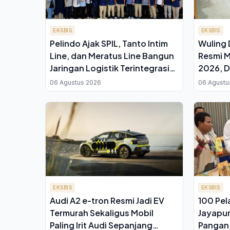
EKSBIS
EKSBIS
Pelindo Ajak SPIL, Tanto Intim
Wuling 
Line, dan Meratus Line Bangun
Resmi M
Jaringan Logistik Terintegrasi
2026, D
demi Tekan Biaya Nasional
untuk K
06 Agustus 2026
06 Agustu
EKSBIS
EKSBIS
Audi A2 e-tron Resmi Jadi EV
100 Pe
Termurah Sekaligus Mobil
Jayapur
Paling Irit Audi Sepanjang
Pangan,