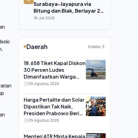
Surabaya-Jayapura via
Bitung dan Biak, Berlayar 20
Juli hingga 3 Agustus 2025
19 Juli 2026
han
Meski
Daerah
Indeks
n.
18.658 Tiket Kapal Diskon
30 Persen Ludes
Dimanfaatkan Warga
Papua, Rute Serui hingga
05 Agustus 2026
arian
Nabire Jadi Favorit
up
Harga Pertalite dan Solar
Dipastikan Tak Naik,
Presiden Prabowo Beri
han
Arahan Tegas ke Menteri
05 Agustus 2026
Bahlil
Menteri ATR Minta Kepala