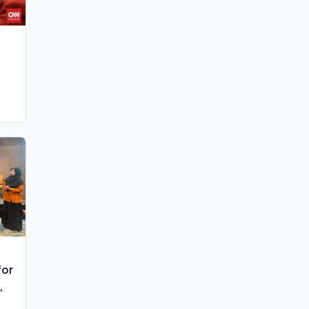
for
,