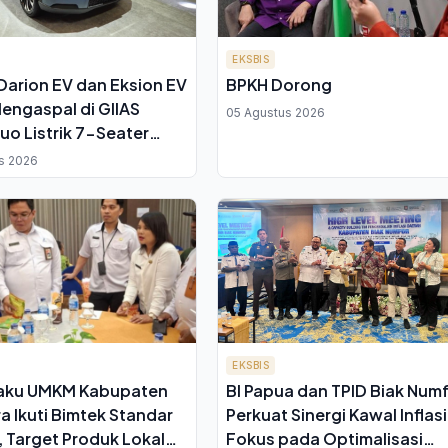
EKSBIS
Darion EV dan Eksion EV
BPKH Dorong
engaspal di GIIAS
05 Agustus 2026
uo Listrik 7-Seater
eluarga
s 2026
EKSBIS
laku UMKM Kabupaten
BI Papua dan TPID Biak Num
a Ikuti Bimtek Standar
Perkuat Sinergi Kawal Inflasi
 Target Produk Lokal
Fokus pada Optimalisasi