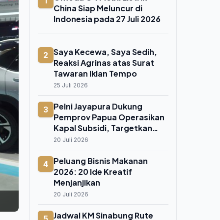
1
China Siap Meluncur di
Indonesia pada 27 Juli 2026
Saya Kecewa, Saya Sedih,
2
Reaksi Agrinas atas Surat
Tawaran Iklan Tempo
25 Juli 2026
Pelni Jayapura Dukung
3
Pemprov Papua Operasikan
Kapal Subsidi, Targetkan
Rute Pesisir yang Belum
20 Juli 2026
Terlayani
Peluang Bisnis Makanan
4
2026: 20 Ide Kreatif
Menjanjikan
20 Juli 2026
Jadwal KM Sinabung Rute
5