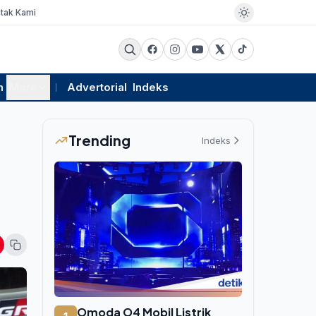
tak Kami
m
More
Advertorial
Indeks
Trending
Indeks
Omoda O4 Mobil Listrik