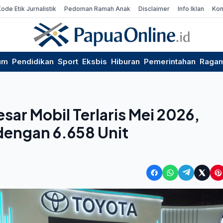
Kode Etik Jurnalistik
Pedoman Ramah Anak
Disclaimer
Info Iklan
Kon
um
Pendidikan
Sport
Eksbis
Hiburan
Pemerintahan
Raga
sar Mobil Terlaris Mei 2026,
dengan 6.658 Unit