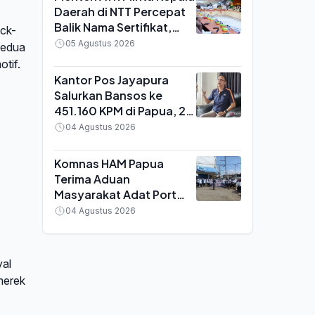
Daerah di NTT Percepat
Balik Nama Sertifikat,
ick-
Verifikasi BPHTB Ditarget
05 Agustus 2026
kedua
Maksimal 3 Hari
otif.
Kantor Pos Jayapura
Salurkan Bansos ke
451.160 KPM di Papua, 22
Kabupaten Tuntas 100
04 Agustus 2026
Persen
Komnas HAM Papua
Terima Aduan
Masyarakat Adat Port
Numbay, Tuntut Usut
04 Agustus 2026
Tuntas Insiden Yahukimo
yal
merek