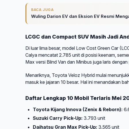
BACA JUGA
Wuling Darion EV dan Eksion EV Resmi Mengas
LCGC dan Compact SUV Masih Jadi And
Di luar lima besar, model Low Cost Green Car (L
Calya mencatat 2.785 unit di posisi keenam, sem
Max versi Blind Van dan Minibus juga laris dengan 
Menariknya, Toyota Veloz Hybrid mulai menunjukka
masuk ke jajaran 10 besar. Hal ini menandakan ba
Daftar Lengkap 10 Mobil Terlaris Mei 2
Toyota Kijang Innova (Zenix & Reborn):
6.
Suzuki Carry Pick-Up:
3.793 unit
Daihatsu Gran Max Pick-Up:
3.565 unit