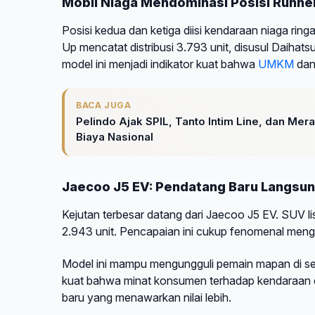
Mobil Niaga Mendominasi Posisi Runne
Posisi kedua dan ketiga diisi kendaraan niaga rin
Up mencatat distribusi 3.793 unit, disusul Daiha
model ini menjadi indikator kuat bahwa
UMKM
dan 
BACA JUGA
Pelindo Ajak SPIL, Tanto Intim Line, dan Mer
Biaya Nasional
Jaecoo J5 EV: Pendatang Baru Langs
Kejutan terbesar datang dari Jaecoo J5 EV. SUV li
2.943 unit. Pencapaian ini cukup fenomenal meng
Model ini mampu mengungguli pemain mapan di s
kuat bahwa minat konsumen terhadap kendaraan ele
baru yang menawarkan nilai lebih.