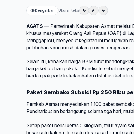
Dengarkan
Ukuran teks
AGATS
— Pemerintah Kabupaten Asmat melalui D
khusus masyarakat Orang Asli Papua (OAP) di Lap
Manggaprou, menyebut kegiatan ini merupakan res
pelabuhan yang masih dalam proses pengerjaan.
Selain itu, kenaikan harga BBM turut mendongkrak 
harga kebutuhan pokok. “Kondisi tersebut menye
berdampak pada keterlambatan distribusi kebutu
Paket Sembako Subsidi Rp 250 Ribu pe
Pemkab Asmat menyediakan 1.100 paket sembako y
Pendistribusian berlangsung selama tiga hari, mula
Setiap paket berisi beras 5 kilogram, telur ayam sat
besar satu kaleng, teh satu dos, susu formula satu 