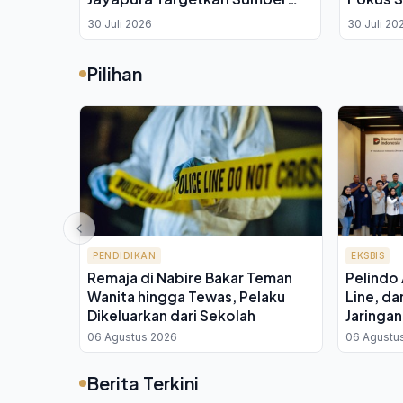
Ekonomi Baru bagi Masyarakat
Angkuta
30 Juli 2026
30 Juli 20
Lokal
Pilihan
PENDIDIKAN
EKSBIS
Remaja di Nabire Bakar Teman
Pelindo 
Wanita hingga Tewas, Pelaku
Line, da
Dikeluarkan dari Sekolah
Jaringan
demi Te
06 Agustus 2026
06 Agustu
Berita Terkini