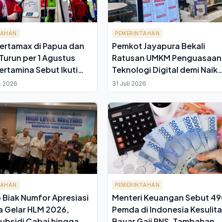
TAHAN
PEMERINTAHAN
ertamax di Papua dan
Pemkot Jayapura Bekali
Turun per 1 Agustus
Ratusan UMKM Penguasaan
ertamina Sebut Ikuti
Teknologi Digital demi Naik
Pemerintah
Kelas dan Tembus Pasar Lu
s 2026
31 Juli 2026
TAHAN
PEMERINTAHAN
Biak Numfor Apresiasi
Menteri Keuangan Sebut 4
a Gelar HLM 2026,
Pemda di Indonesia Kesulit
ubsidi Cabai hingga
Bayar Gaji PNS, Tambahan