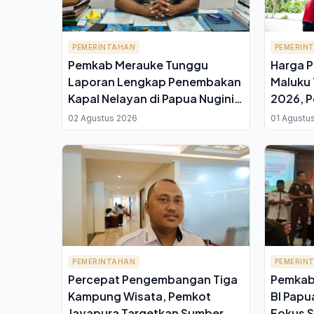
PEMERINTAHAN
PEMERIN
Pemkab Merauke Tunggu
Harga P
Laporan Lengkap Penembakan
Maluku 
Kapal Nelayan di Papua Nugini,
2026, P
Nakhoda KMN Sardi Utama 02
Arahan 
02 Agustus 2026
01 Agustu
Tewas
PEMERINTAHAN
PEMERIN
Percepat Pengembangan Tiga
Pemkab 
Kampung Wisata, Pemkot
BI Papu
Jayapura Targetkan Sumber
Fokus S