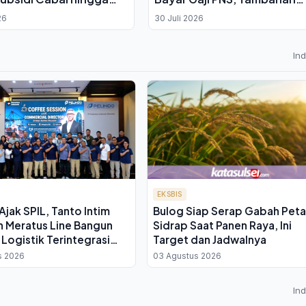
n Gratis Petani OAP
Anggaran Masuk Kajian
26
30 Juli 2026
In
EKSBIS
Ajak SPIL, Tanto Intim
Bulog Siap Serap Gabah Peta
n Meratus Line Bangun
Sidrap Saat Panen Raya, Ini
 Logistik Terintegrasi
Target dan Jadwalnya
kan Biaya Nasional
s 2026
03 Agustus 2026
In