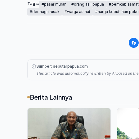
Tags:
#pasar murah
#orang asli papua
#pemkab asmat
#dermaga rusak
#warga asmat
#harga kebutuhan poko
Sumber:
seputarpapua.com
This article was automatically rewritten by AI based on the 
Berita Lainnya