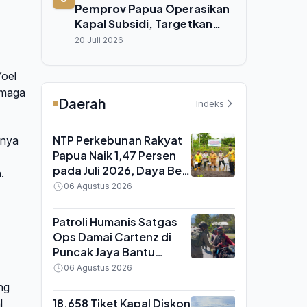
Pemprov Papua Operasikan
Kapal Subsidi, Targetkan
Rute Pesisir yang Belum
20 Juli 2026
Terlayani
Yoel
rmaga
Daerah
Indeks
NTP Perkebunan Rakyat
knya
Papua Naik 1,47 Persen
pada Juli 2026, Daya Beli
.
Petani Mulai Membaik
06 Agustus 2026
Patroli Humanis Satgas
Ops Damai Cartenz di
Puncak Jaya Bantu
Warga Panen Kebun,
06 Agustus 2026
Perkuat Kepercayaan
eng
Masyarakat
18.658 Tiket Kapal Diskon
l