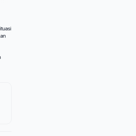
tuasi
kan
n