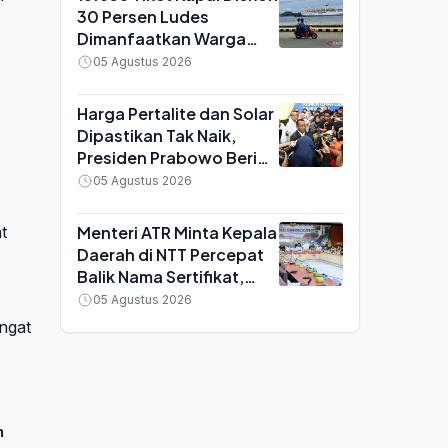
30 Persen Ludes
Dimanfaatkan Warga
Papua, Rute Serui hingga
05 Agustus 2026
Nabire Jadi Favorit
Harga Pertalite dan Solar
Dipastikan Tak Naik,
Presiden Prabowo Beri
Arahan Tegas ke Menteri
05 Agustus 2026
Bahlil
Menteri ATR Minta Kepala
t
Daerah di NTT Percepat
Balik Nama Sertifikat,
Verifikasi BPHTB Ditarget
05 Agustus 2026
Maksimal 3 Hari
angat
h