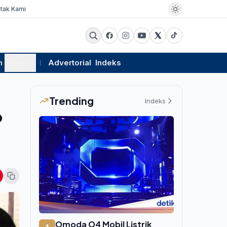
tak Kami
m
More
Advertorial
Indeks
Trending
Indeks
o
Omoda O4 Mobil Listrik