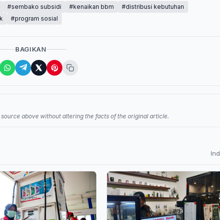
#sembako subsidi
#kenaikan bbm
#distribusi kebutuhan
k
#program sosial
BAGIKAN
source above without altering the facts of the original article.
In