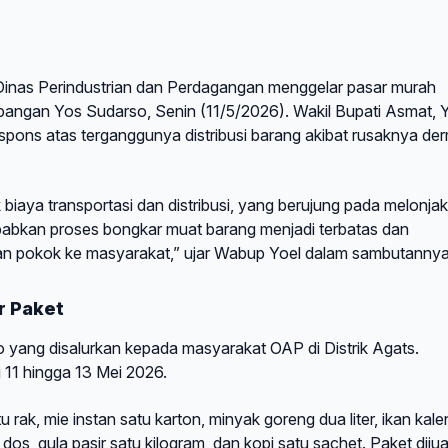
inas Perindustrian dan Perdagangan menggelar pasar murah
angan Yos Sudarso, Senin (11/5/2026). Wakil Bupati Asmat, 
pons atas terganggunya distribusi barang akibat rusaknya de
biaya transportasi dan distribusi, yang berujung pada melonja
babkan proses bongkar muat barang menjadi terbatas dan
han pokok ke masyarakat,” ujar Wabup Yoel dalam sambutannya
r Paket
ang disalurkan kepada masyarakat OAP di Distrik Agats.
i 11 hingga 13 Mei 2026.
u rak, mie instan satu karton, minyak goreng dua liter, ikan kal
dos, gula pasir satu kilogram, dan kopi satu sachet. Paket dijua