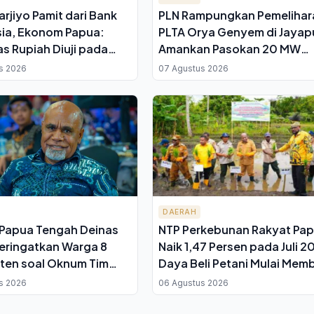
arjiyo Pamit dari Bank
PLN Rampungkan Pemelihar
ia, Ekonom Papua:
PLTA Orya Genyem di Jayap
as Rupiah Diuji pada
Amankan Pasokan 20 MW
i, Bukan Figur
untuk Sistem Kelistrikan Pa
s 2026
07 Agustus 2026
Jelang HUT ke-81 RI
DAERAH
Papua Tengah Deinas
NTP Perkebunan Rakyat Pa
eringatkan Warga 8
Naik 1,47 Persen pada Juli 2
ten soal Oknum Tim
Daya Beli Petani Mulai Mem
ran yang Minta Uang
s 2026
06 Agustus 2026