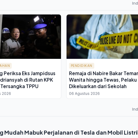
In
TAHAN
PENDIDIKAN
g Periksa Eks Jampidsus
Remaja di Nabire Bakar Tema
driansyah di Rutan KPK
Wanita hingga Tewas, Pelaku
 Tersangka TPPU
Dikeluarkan dari Sekolah
s 2026
06 Agustus 2026
In
Mudah Mabuk Perjalanan di Tesla dan Mobil Listri