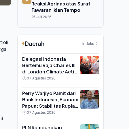
Reaksi Agrinas atas Surat
Tawaran Iklan Tempo
25 Juli 2026
roli
Daerah
Indeks
rga
Delegasi Indonesia
Bertemu Raja Charles III
di London Climate Action
Week, Bahas Pelestarian
07 Agustus 2026
Hutan Hujan Tropis
Perry Warjiyo Pamit dari
Bank Indonesia, Ekonom
Papua: Stabilitas Rupiah
Diuji pada Institusi,
07 Agustus 2026
ng
Bukan Figur
PLN Rampungkan