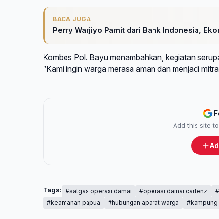
BACA JUGA
Perry Warjiyo Pamit dari Bank Indonesia, Ekon
Kombes Pol. Bayu menambahkan, kegiatan serupa 
“Kami ingin warga merasa aman dan menjadi mitra
F
Add this site 
Ad
Tags:
#satgas operasi damai
#operasi damai cartenz
#
#keamanan papua
#hubungan aparat warga
#kampung 