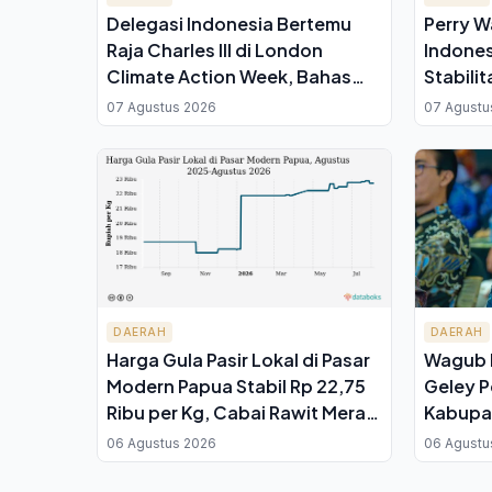
Delegasi Indonesia Bertemu
Perry W
Raja Charles III di London
Indones
Climate Action Week, Bahas
Stabilit
Pelestarian Hutan Hujan Tropis
Institus
07 Agustus 2026
07 Agustu
DAERAH
DAERAH
Harga Gula Pasir Lokal di Pasar
Wagub 
Modern Papua Stabil Rp 22,75
Geley P
Ribu per Kg, Cabai Rawit Merah
Kabupa
Turun 29 Persen
Pemeka
06 Agustus 2026
06 Agustu