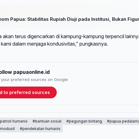
om Papua: Stabilitas Rupiah Diuji pada Institusi, Bukan Figu
akan terus digencarkan di kampung-kampung terpencil lainny
 kami dalam menjaga kondusivitas,” pungkasnya.
ollow papuaonline.id
to your preferred sources on Google
d to preferred sources
patroli humanis
#bantuan sosial
#pegungan bintang
#papua pedalam
modusit
#pendekatan humanis