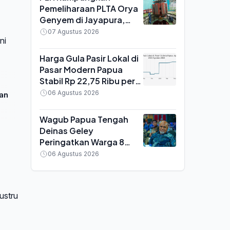
Pemeliharaan PLTA Orya
Genyem di Jayapura,
Amankan Pasokan 20
07 Agustus 2026
ni
MW untuk Sistem
Kelistrikan Papua Jelang
Harga Gula Pasir Lokal di
HUT ke-81 RI
Pasar Modern Papua
Stabil Rp 22,75 Ribu per
Kg, Cabai Rawit Merah
06 Agustus 2026
jan
Turun 29 Persen
Wagub Papua Tengah
Deinas Geley
Peringatkan Warga 8
Kabupaten soal Oknum
06 Agustus 2026
Tim Pemekaran yang
Minta Uang
ustru