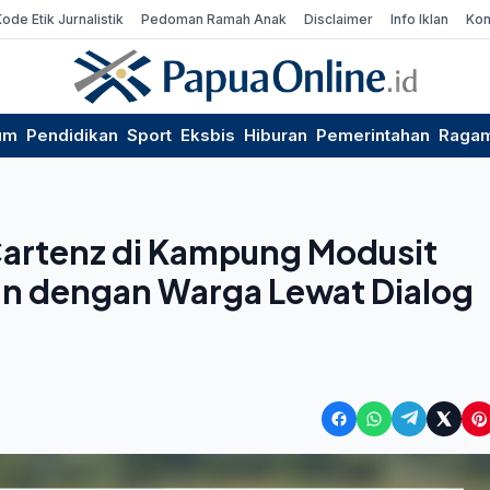
Kode Etik Jurnalistik
Pedoman Ramah Anak
Disclaimer
Info Iklan
Kon
um
Pendidikan
Sport
Eksbis
Hiburan
Pemerintahan
Raga
Cartenz di Kampung Modusit
n dengan Warga Lewat Dialog