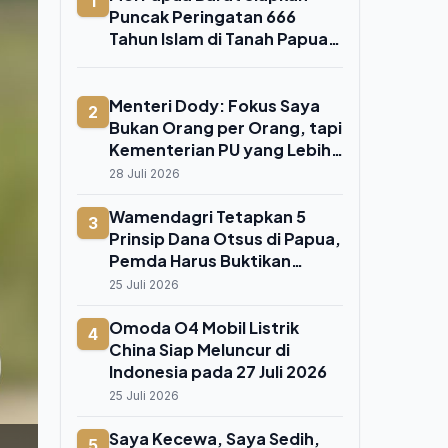
1
Puncak Peringatan 666
Tahun Islam di Tanah Papua
di Fakfak 8 Agustus 2026
Menteri Dody: Fokus Saya
2
Bukan Orang per Orang, tapi
Kementerian PU yang Lebih
Kokoh
28 Juli 2026
Wamendagri Tetapkan 5
3
Prinsip Dana Otsus di Papua,
Pemda Harus Buktikan
Dampak Nyata ke Orang Asli
25 Juli 2026
Papua
Omoda O4 Mobil Listrik
4
China Siap Meluncur di
Indonesia pada 27 Juli 2026
25 Juli 2026
Saya Kecewa, Saya Sedih,
5