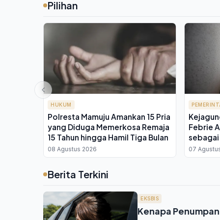
Pilihan
HUKUM
PEMERIN
Polresta Mamuju Amankan 15 Pria
Kejagun
yang Diduga Memerkosa Remaja
Febrie A
15 Tahun hingga Hamil Tiga Bulan
sebagai
08 Agustus 2026
07 Agustu
Berita Terkini
EKSBIS
Kenapa Penumpang 