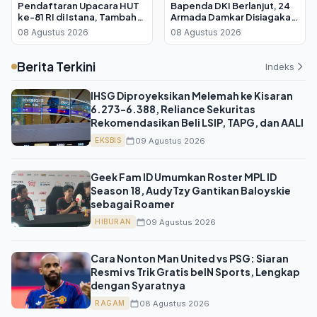
Pendaftaran Upacara HUT
Bapenda DKI Berlanjut, 24
ke-81 RI di Istana, Tambah
Armada Damkar Disiagakan
Kuota 8.100 Kursi
Usai Kebakaran Lantai 11
08 Agustus 2026
08 Agustus 2026
Berita Terkini
Indeks
IHSG Diproyeksikan Melemah ke Kisaran
6.273-6.388, Reliance Sekuritas
Rekomendasikan Beli LSIP, TAPG, dan AALI
09 Agustus 2026
EKSBIS
Geek Fam ID Umumkan Roster MPL ID
Season 18, AudyTzy Gantikan Baloyskie
sebagai Roamer
09 Agustus 2026
HIBURAN
Cara Nonton Man United vs PSG: Siaran
Resmi vs Trik Gratis beIN Sports, Lengkap
dengan Syaratnya
08 Agustus 2026
RAGAM