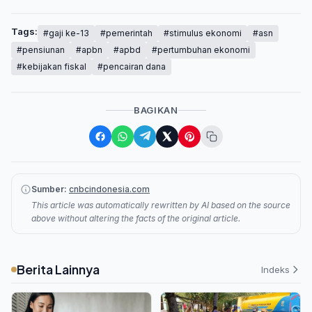
Tags:
#gaji ke-13
#pemerintah
#stimulus ekonomi
#asn
#pensiunan
#apbn
#apbd
#pertumbuhan ekonomi
#kebijakan fiskal
#pencairan dana
BAGIKAN
Sumber:
cnbcindonesia.com
This article was automatically rewritten by AI based on the source
above without altering the facts of the original article.
Berita Lainnya
Indeks