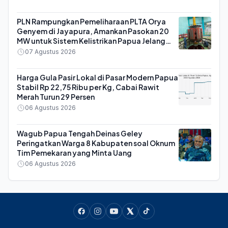
PLN Rampungkan Pemeliharaan PLTA Orya
Genyem di Jayapura, Amankan Pasokan 20
MW untuk Sistem Kelistrikan Papua Jelang
HUT ke-81 RI
07 Agustus 2026
Harga Gula Pasir Lokal di Pasar Modern Papua
Stabil Rp 22,75 Ribu per Kg, Cabai Rawit
Merah Turun 29 Persen
06 Agustus 2026
Wagub Papua Tengah Deinas Geley
Peringatkan Warga 8 Kabupaten soal Oknum
Tim Pemekaran yang Minta Uang
06 Agustus 2026