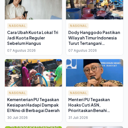
NASIONAL
NASIONAL
Cara Ubah Kuota Lokal Tri
Dody Hanggodo Pastikan
Jadi Kuota Reguler
Wilayah Timur Indonesia
Sebelum Hangus
Turut Tertangani
Kekeringan
07 Agustus 2026
07 Agustus 2026
NASIONAL
NASIONAL
Kementerian PU Tegaskan
Menteri PU Tegaskan
Kesiapan Hadapi Dampak
Hoaks Cuti ASN,
El Nino di Berbagai Daerah
Prioritaskan Benahi
Administrasi
30 Juli 2026
31 Juli 2026