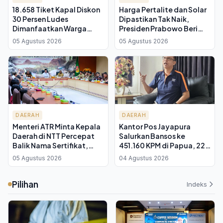
18.658 Tiket Kapal Diskon
Harga Pertalite dan Solar
30 Persen Ludes
Dipastikan Tak Naik,
Dimanfaatkan Warga
Presiden Prabowo Beri
Papua, Rute Serui hingga
Arahan Tegas ke Menteri
05 Agustus 2026
05 Agustus 2026
Nabire Jadi Favorit
Bahlil
DAERAH
DAERAH
Menteri ATR Minta Kepala
Kantor Pos Jayapura
Daerah di NTT Percepat
Salurkan Bansos ke
Balik Nama Sertifikat,
451.160 KPM di Papua, 22
Verifikasi BPHTB Ditarget
Kabupaten Tuntas 100
05 Agustus 2026
04 Agustus 2026
Maksimal 3 Hari
Persen
Pilihan
Indeks