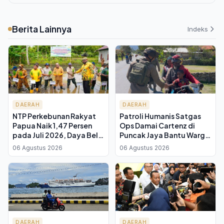
Berita Lainnya
Indeks
DAERAH
DAERAH
NTP Perkebunan Rakyat
Patroli Humanis Satgas
Papua Naik 1,47 Persen
Ops Damai Cartenz di
pada Juli 2026, Daya Beli
Puncak Jaya Bantu Warga
Petani Mulai Membaik
Panen Kebun, Perkuat
06 Agustus 2026
06 Agustus 2026
Kepercayaan Masyarakat
DAERAH
DAERAH