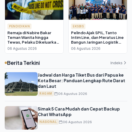
PENDIDIKAN
EKSBIS
Remaja di Nabire Bakar
Pelindo Ajak SPIL, Tanto
Teman Wanita hingga
Intim Line, dan Meratus Line
Tewas, Pelaku Dikeluarkan
Bangun Jaringan Logistik
dari Sekolah
Terintegrasi demi Tekan
06 Agustus 2026
06 Agustus 2026
Biaya Nasional
Berita Terkini
Indeks
Jadwal dan Harga Tiket Bus dari Papua ke
Kota Besar: Panduan Lengkap Rute Darat
dan Laut
06 Agustus 2026
RAGAM
Simak 5 Cara Mudah dan Cepat Backup
Chat WhatsApp
06 Agustus 2026
NASIONAL