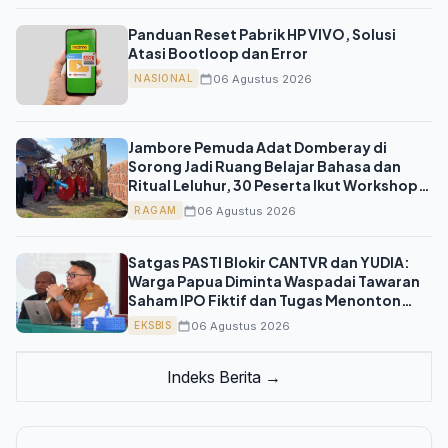
Panduan Reset Pabrik HP VIVO, Solusi
Atasi Bootloop dan Error
06 Agustus 2026
NASIONAL
Jambore Pemuda Adat Domberay di
Sorong Jadi Ruang Belajar Bahasa dan
Ritual Leluhur, 30 Peserta Ikut Workshop
Budaya
06 Agustus 2026
RAGAM
Satgas PASTI Blokir CANTVR dan YUDIA:
Warga Papua Diminta Waspadai Tawaran
Saham IPO Fiktif dan Tugas Menonton
Film
06 Agustus 2026
EKSBIS
Indeks Berita →