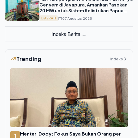
Genyem di Jayapura, Amankan Pasokan
20 MW untuk Sistem Kelistrikan Papua
Jelang HUT ke-81 RI
07 Agustus 2026
DAERAH
Indeks Berita →
Trending
Indeks
Menteri Dody: Fokus Saya Bukan Orang per
1