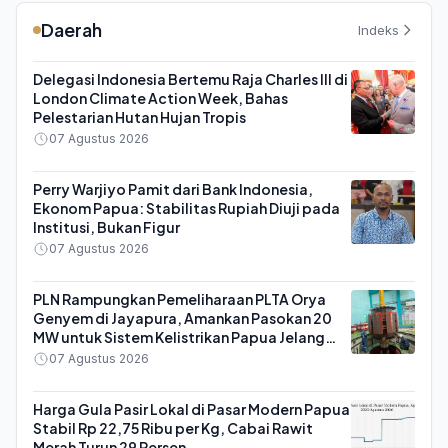
Daerah
Indeks
Delegasi Indonesia Bertemu Raja Charles III di
London Climate Action Week, Bahas
Pelestarian Hutan Hujan Tropis
07 Agustus 2026
Perry Warjiyo Pamit dari Bank Indonesia,
Ekonom Papua: Stabilitas Rupiah Diuji pada
Institusi, Bukan Figur
07 Agustus 2026
PLN Rampungkan Pemeliharaan PLTA Orya
Genyem di Jayapura, Amankan Pasokan 20
MW untuk Sistem Kelistrikan Papua Jelang
HUT ke-81 RI
07 Agustus 2026
Harga Gula Pasir Lokal di Pasar Modern Papua
Stabil Rp 22,75 Ribu per Kg, Cabai Rawit
Merah Turun 29 Persen