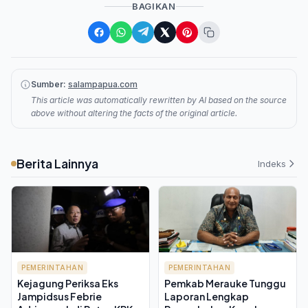
BAGIKAN
Sumber:
salampapua.com
This article was automatically rewritten by AI based on the source
above without altering the facts of the original article.
Berita Lainnya
Indeks
PEMERINTAHAN
PEMERINTAHAN
Kejagung Periksa Eks
Pemkab Merauke Tunggu
Jampidsus Febrie
Laporan Lengkap