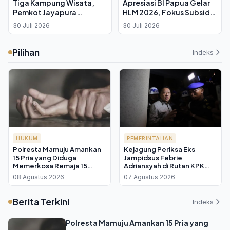
Tiga Kampung Wisata,
Apresiasi BI Papua Gelar
Pemkot Jayapura
HLM 2026, Fokus Subsidi
Targetkan Sumber
Cabai hingga Angkutan
30 Juli 2026
30 Juli 2026
Ekonomi Baru bagi
Gratis Petani OAP
Masyarakat Lokal
Pilihan
Indeks
HUKUM
PEMERINTAHAN
Polresta Mamuju Amankan
Kejagung Periksa Eks
15 Pria yang Diduga
Jampidsus Febrie
Memerkosa Remaja 15
Adriansyah di Rutan KPK
Tahun hingga Hamil Tiga
sebagai Tersangka TPPU
08 Agustus 2026
07 Agustus 2026
Bulan
Berita Terkini
Indeks
Polresta Mamuju Amankan 15 Pria yang