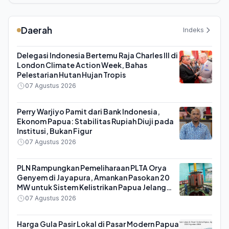
Daerah
Indeks
Delegasi Indonesia Bertemu Raja Charles III di
London Climate Action Week, Bahas
Pelestarian Hutan Hujan Tropis
07 Agustus 2026
Perry Warjiyo Pamit dari Bank Indonesia,
Ekonom Papua: Stabilitas Rupiah Diuji pada
Institusi, Bukan Figur
07 Agustus 2026
PLN Rampungkan Pemeliharaan PLTA Orya
Genyem di Jayapura, Amankan Pasokan 20
MW untuk Sistem Kelistrikan Papua Jelang
HUT ke-81 RI
07 Agustus 2026
Harga Gula Pasir Lokal di Pasar Modern Papua