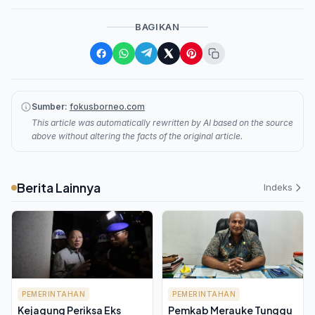
BAGIKAN
Sumber:
fokusborneo.com
This article was automatically rewritten by AI based on the source
above without altering the facts of the original article.
Berita Lainnya
Indeks
PEMERINTAHAN
PEMERINTAHAN
Kejagung Periksa Eks
Pemkab Merauke Tunggu