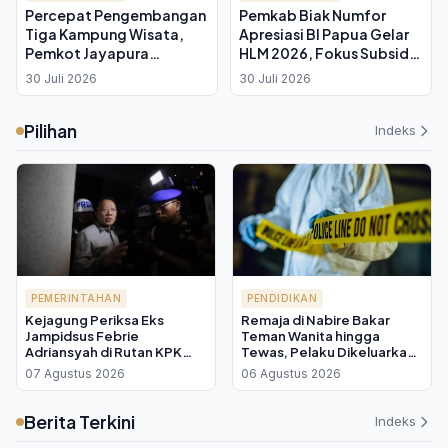
Percepat Pengembangan
Pemkab Biak Numfor
Tiga Kampung Wisata,
Apresiasi BI Papua Gelar
Pemkot Jayapura
HLM 2026, Fokus Subsidi
Targetkan Sumber
Cabai hingga Angkutan
30 Juli 2026
30 Juli 2026
Ekonomi Baru bagi
Gratis Petani OAP
Masyarakat Lokal
Pilihan
Indeks
PEMERINTAHAN
PENDIDIKAN
Kejagung Periksa Eks
Remaja di Nabire Bakar
Jampidsus Febrie
Teman Wanita hingga
Adriansyah di Rutan KPK
Tewas, Pelaku Dikeluarkan
sebagai Tersangka TPPU
dari Sekolah
07 Agustus 2026
06 Agustus 2026
Berita Terkini
Indeks