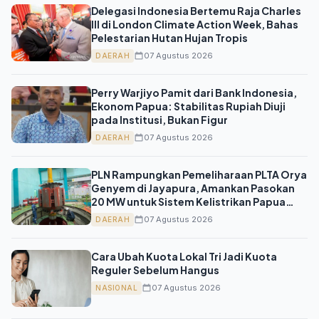
Delegasi Indonesia Bertemu Raja Charles
III di London Climate Action Week, Bahas
Pelestarian Hutan Hujan Tropis
07 Agustus 2026
DAERAH
Perry Warjiyo Pamit dari Bank Indonesia,
Ekonom Papua: Stabilitas Rupiah Diuji
pada Institusi, Bukan Figur
07 Agustus 2026
DAERAH
PLN Rampungkan Pemeliharaan PLTA Orya
Genyem di Jayapura, Amankan Pasokan
20 MW untuk Sistem Kelistrikan Papua
Jelang HUT ke-81 RI
07 Agustus 2026
DAERAH
Cara Ubah Kuota Lokal Tri Jadi Kuota
Reguler Sebelum Hangus
07 Agustus 2026
NASIONAL