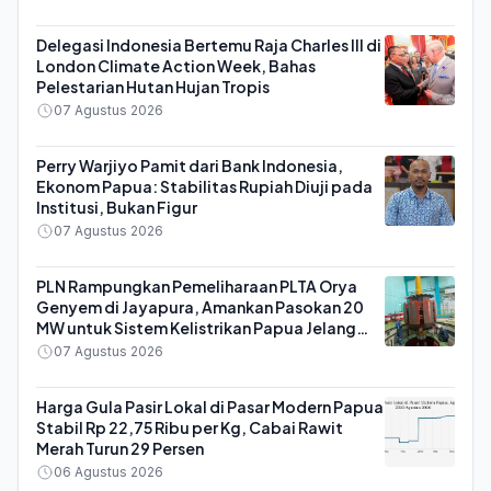
Delegasi Indonesia Bertemu Raja Charles III di
London Climate Action Week, Bahas
Pelestarian Hutan Hujan Tropis
07 Agustus 2026
Perry Warjiyo Pamit dari Bank Indonesia,
Ekonom Papua: Stabilitas Rupiah Diuji pada
Institusi, Bukan Figur
07 Agustus 2026
PLN Rampungkan Pemeliharaan PLTA Orya
Genyem di Jayapura, Amankan Pasokan 20
MW untuk Sistem Kelistrikan Papua Jelang
HUT ke-81 RI
07 Agustus 2026
Harga Gula Pasir Lokal di Pasar Modern Papua
Stabil Rp 22,75 Ribu per Kg, Cabai Rawit
Merah Turun 29 Persen
06 Agustus 2026