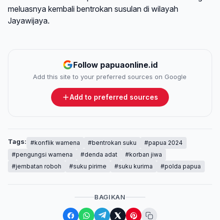
meluasnya kembali bentrokan susulan di wilayah
Jayawijaya.
Follow papuaonline.id
Add this site to your preferred sources on Google
Add to preferred sources
Tags:
#konflik wamena
#bentrokan suku
#papua 2024
#pengungsi wamena
#denda adat
#korban jiwa
#jembatan roboh
#suku pirime
#suku kurima
#polda papua
BAGIKAN